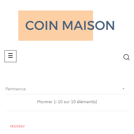
Basculer
☰
la
navigation

Pertinence
Montrer 1-10 sur 10 élément(s)
NOUVEAU