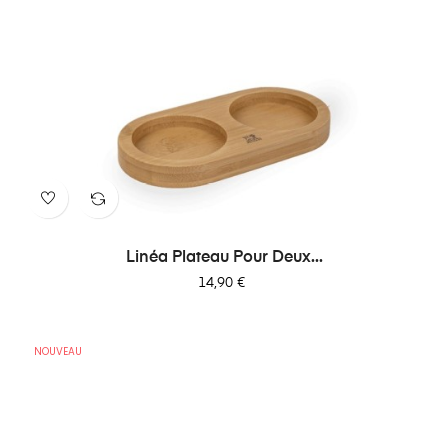
Linéa Plateau Pour Deux...
Prix
14,90 €
NOUVEAU