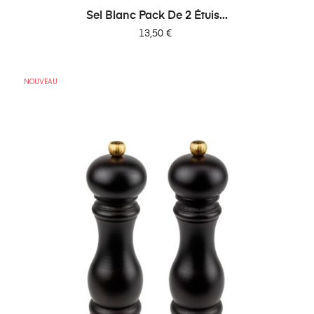
Sel Blanc Pack De 2 Étuis...
Prix
13,50 €
NOUVEAU