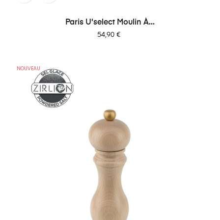
Paris U'select Moulin À...
Prix
54,90 €
NOUVEAU