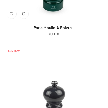
Paris Moulin À Poivre...
Prix
31,00 €
NOUVEAU