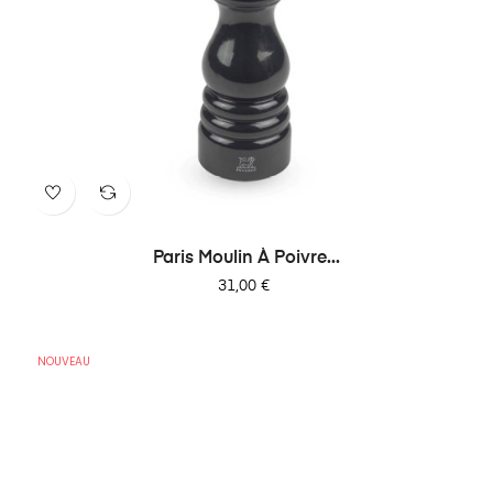
Paris Moulin À Poivre...
Prix
31,00 €
NOUVEAU