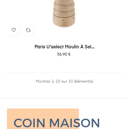
Paris U'select Moulin À Sel...
Prix
56,90 €
Montrer 1-10 sur 10 élément(s)