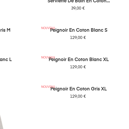
Serviette De Bain En Coton...
Prix
39,00 €
NOUVEAU
ris M
Peignoir En Coton Blanc S
Prix
129,00 €
NOUVEAU
lanc L
Peignoir En Coton Blanc XL
Prix
129,00 €
NOUVEAU
Peignoir En Coton Gris XL
Prix
129,00 €