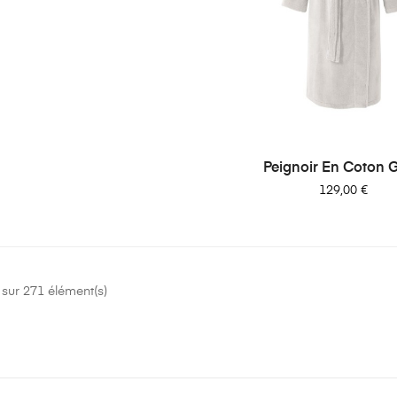
Peignoir En Coton G
Prix
129,00 €
sur 271 élément(s)