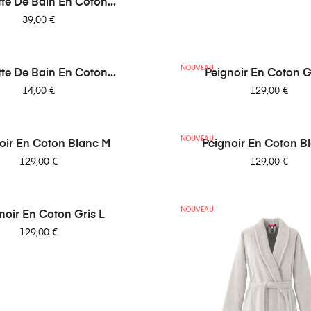
Serviette De Bain En Coton...
Prix
39,00 €
NOUVEAU
tte De Bain En Coton...
Peignoir En Coton G
Prix
Prix
14,00 €
129,00 €
NOUVEAU
oir En Coton Blanc M
Peignoir En Coton B
Prix
Prix
129,00 €
129,00 €
NOUVEAU
noir En Coton Gris L
Prix
129,00 €