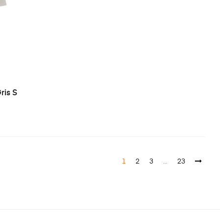
ris S
1
2
3
…
23