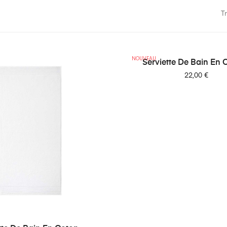
Tr
NOUVEAU
Serviette De Bain En C
Prix
22,00 €