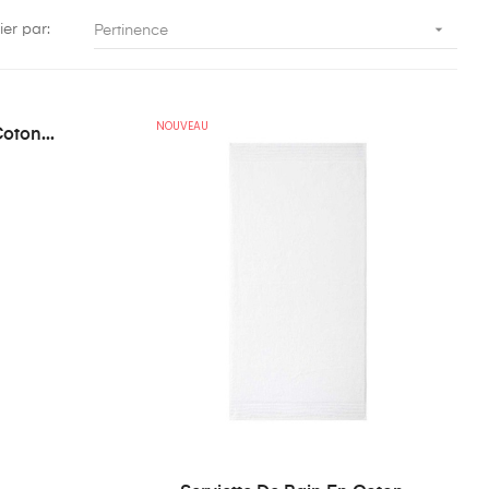

ier par:
Pertinence
NOUVEAU
oton...