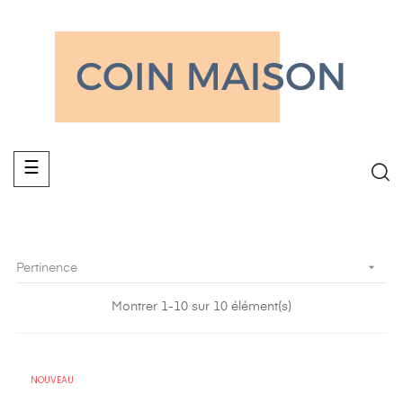
Basculer
☰
la
navigation

Pertinence
Montrer 1-10 sur 10 élément(s)
NOUVEAU