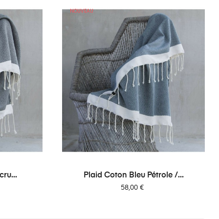
NOUVEAU
ru...
Plaid Coton Bleu Pétrole /...
Prix
58,00 €