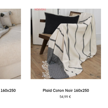
NOUVEAU
 160x250
Plaid Coton Noir 160x250
Prix
54,99 €