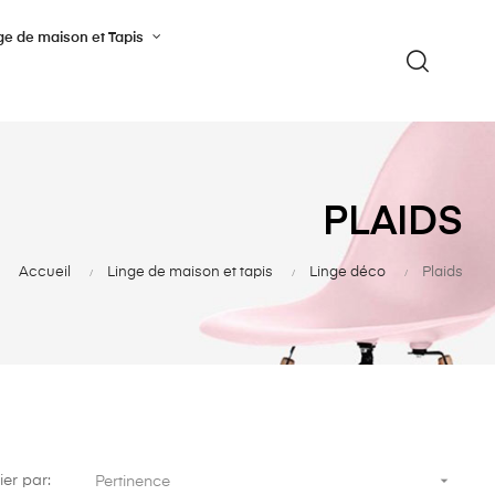
ge de maison et Tapis
PLAIDS
Accueil
Linge de maison et tapis
Linge déco
Plaids

ier par:
Pertinence