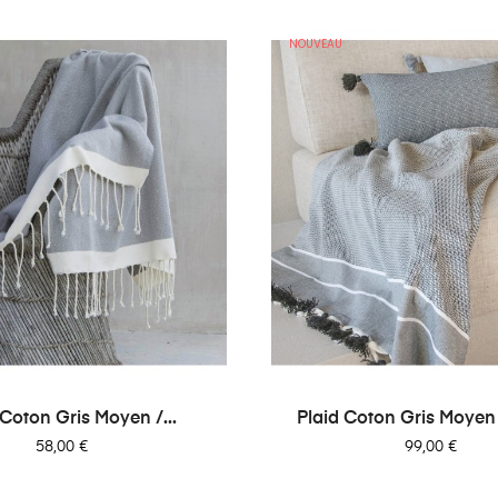
NOUVEAU
 Coton Gris Moyen /...
Plaid Coton Gris Moyen
Prix
Prix
58,00 €
99,00 €