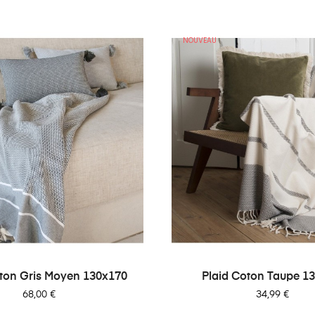
NOUVEAU
oton Gris Moyen 130x170
Plaid Coton Taupe 1
Prix
Prix
68,00 €
34,99 €