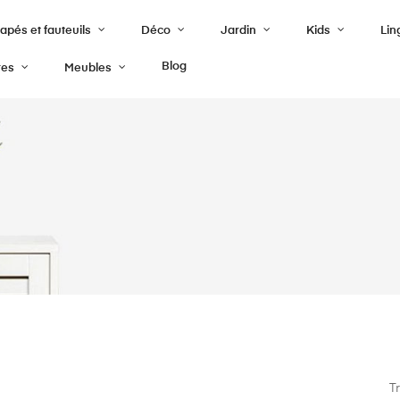
pés et fauteuils
Déco
Jardin
Kids
Lin
Blog
res
Meubles
Tr