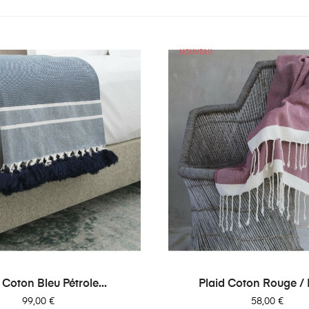
NOUVEAU
 Coton Bleu Pétrole...
Plaid Coton Rouge / É
Prix
Prix
99,00 €
58,00 €