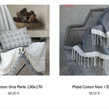
NOUVEAU
oton Gris Perle 130x170
Plaid Coton Noir / Éc
Prix
Prix
68,00 €
58,00 €