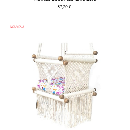
Prix
87,20 €
NOUVEAU