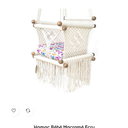
Hamac Bébé Macramé Ecru