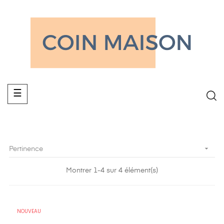
Basculer
☰
la
navigation

Pertinence
Montrer 1-4 sur 4 élément(s)
NOUVEAU