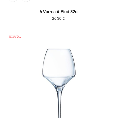
6 Verres À Pied 32cl
Prix
26,30 €
NOUVEAU