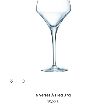
6 Verres À Pied 37cl
Prix
30,60 €