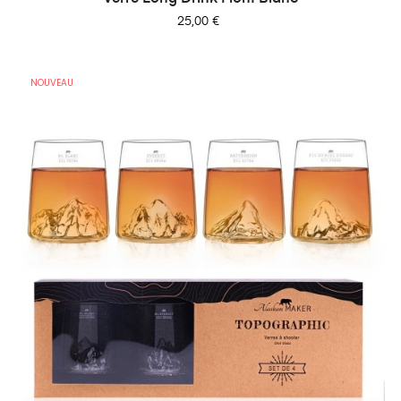
Prix
25,00 €
NOUVEAU