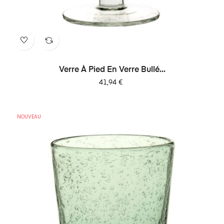
Verre À Pied En Verre Bullé...
Prix
41,94 €
NOUVEAU