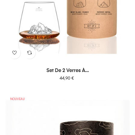
Set De 2 Verres À...
Prix
44,90 €
NOUVEAU