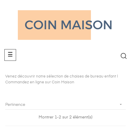
Basculer
☰
la
navigation
Venez découvrir notre sélection de chaises de bureau enfant |
Commandez en ligne sur Coin Maison

Pertinence
Montrer 1-2 sur 2 élément(s)