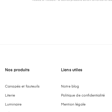
Restez à l'écoute ! D'autres produits seront affichés ici au
Nos produits
Liens utiles
Canapés et fauteuils
Notre blog
Literie
Politique de confidentialité
Luminaire
Mention légale