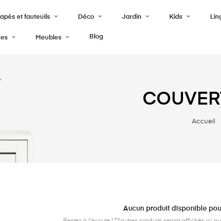
pés et fauteuils
Déco
Jardin
Kids
Lin
Blog
res
Meubles
COUVERT
Accueil
Aucun produit disponible po