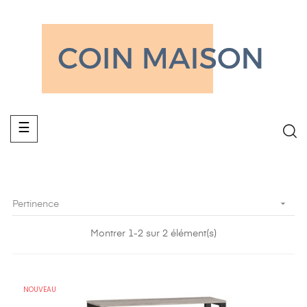
Basculer
☰
la
navigation

Pertinence
Montrer 1-2 sur 2 élément(s)
NOUVEAU