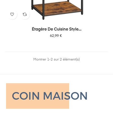
Étagère De Cuisine Style...
Prix
62,99 €
Montrer 1-2 sur 2 élément(s)