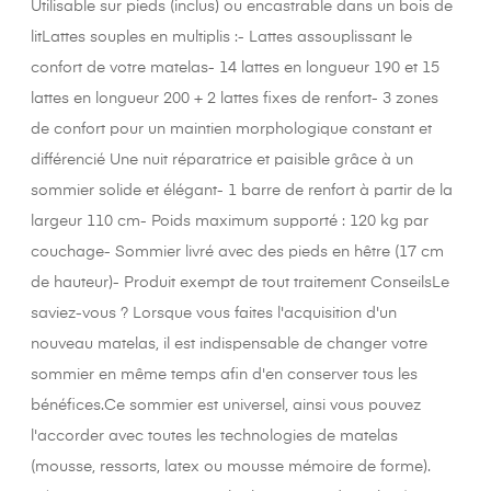
Utilisable sur pieds (inclus) ou encastrable dans un bois de
litLattes souples en multiplis :- Lattes assouplissant le
confort de votre matelas- 14 lattes en longueur 190 et 15
lattes en longueur 200 + 2 lattes fixes de renfort- 3 zones
de confort pour un maintien morphologique constant et
différencié Une nuit réparatrice et paisible grâce à un
sommier solide et élégant- 1 barre de renfort à partir de la
largeur 110 cm- Poids maximum supporté : 120 kg par
couchage- Sommier livré avec des pieds en hêtre (17 cm
de hauteur)- Produit exempt de tout traitement ConseilsLe
saviez-vous ? Lorsque vous faites l'acquisition d'un
nouveau matelas, il est indispensable de changer votre
sommier en même temps afin d'en conserver tous les
bénéfices.Ce sommier est universel, ainsi vous pouvez
l'accorder avec toutes les technologies de matelas
(mousse, ressorts, latex ou mousse mémoire de forme).