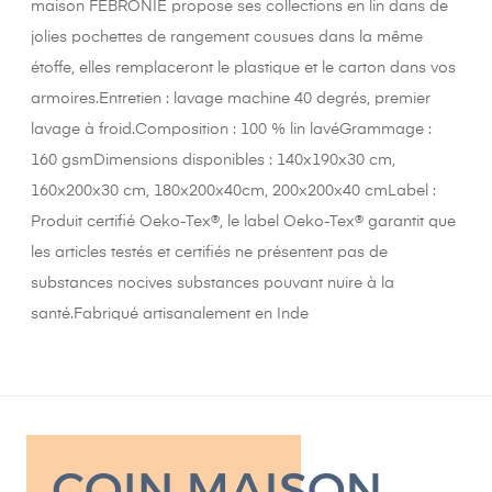
maison FEBRONIE propose ses collections en lin dans de
jolies pochettes de rangement cousues dans la même
étoffe, elles remplaceront le plastique et le carton dans vos
armoires.Entretien : lavage machine 40 degrés, premier
lavage à froid.Composition : 100 % lin lavéGrammage :
160 gsmDimensions disponibles : 140x190x30 cm,
160x200x30 cm, 180x200x40cm, 200x200x40 cmLabel :
Produit certifié Oeko-Tex®, le label Oeko-Tex® garantit que
les articles testés et certifiés ne présentent pas de
substances nocives substances pouvant nuire à la
santé.Fabriqué artisanalement en Inde