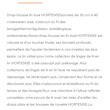
Drap-housse lin lavé HORTENSEbonnets de 30 cm à 40
cmentretien aisé, s'adoucit au fil des
lavagesthermorégulateur, antiallergique,
antibactérien.Notre drap-housse en lin lavé HORTENSE est
robuste et d'un toucher fluide, ses bonnets profonds
permettent de l'ajuster facilement à vos matelas les plus
épais. Le lin utilisé pour notre collection de linges de lit en
lin HORTENSE a été assoupli par prélavage. Nos
collections de linges de lit en lin lavé ne requièrent pas de
repassage, ne rétrécissent pas, conservent leur forme et ne
décolorent pas. Elles s'adouciront et embelliront au fil du
temps et des lavages.Pour une chambre à l'allure raffinée
complétez votre parure de lit avec les taies d'oreiller, les
draps plats et les housses de couette HORTENSE.La