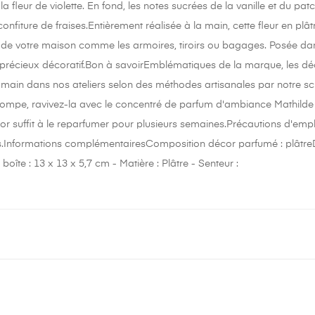
la fleur de violette. En fond, les notes sucrées de la vanille et du pat
onfiture de fraises.Entièrement réalisée à la main, cette fleur en pl
 de votre maison comme les armoires, tiroirs ou bagages. Posée dans
t précieux décoratif.Bon à savoirEmblématiques de la marque, les d
la main dans nos ateliers selon des méthodes artisanales par notre s
stompe, ravivez-la avec le concentré de parfum d'ambiance Mathilde
or suffit à le reparfumer pour plusieurs semaines.Précautions d'empl
ats.Informations complémentairesComposition décor parfumé : plâtre
îte : 13 x 13 x 5,7 cm - Matière : Plâtre - Senteur :