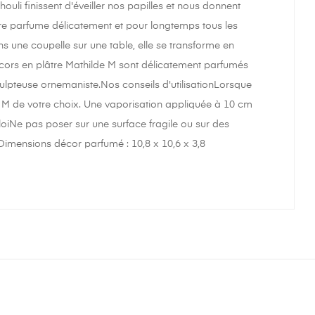
chouli finissent d'éveiller nos papilles et nous donnent
âtre parfume délicatement et pour longtemps tous les
 une coupelle sur une table, elle se transforme en
écors en plâtre Mathilde M sont délicatement parfumés
culpteuse ornemaniste.Nos conseils d'utilisationLorsque
 M de votre choix. Une vaporisation appliquée à 10 cm
oiNe pas poser sur une surface fragile ou sur des
Dimensions décor parfumé : 10,8 x 10,6 x 3,8