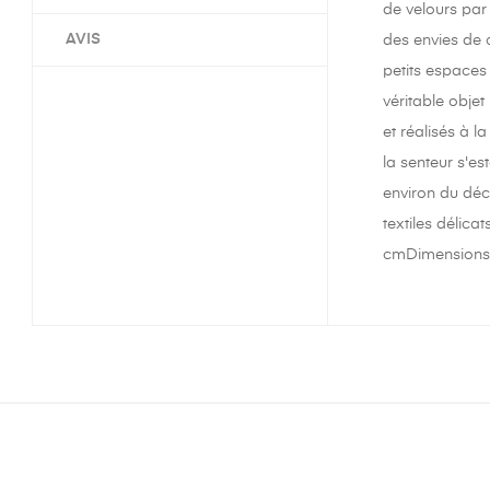
de velours par 
AVIS
des envies de c
petits espaces
véritable obje
et réalisés à 
la senteur s'e
environ du déc
textiles délic
cmDimensions bo