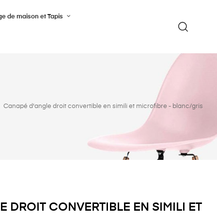
ge de maison et Tapis
Canapé d'angle droit convertible en simili et microfibre - blanc/gris
 DROIT CONVERTIBLE EN SIMILI ET