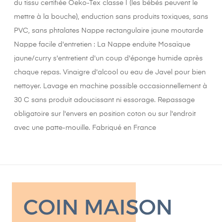
du tissu certifiée Oeko-Tex classe I (les bébés peuvent le
mettre à la bouche), enduction sans produits toxiques, sans
PVC, sans phtalates Nappe rectangulaire jaune moutarde
Nappe facile d'entretien : La Nappe enduite Mosaïque
jaune/curry s'entretient d'un coup d'éponge humide après
chaque repas. Vinaigre d'alcool ou eau de Javel pour bien
nettoyer. Lavage en machine possible occasionnellement à
30 C sans produit adoucissant ni essorage. Repassage
obligatoire sur l'envers en position coton ou sur l'endroit
avec une patte-mouille. Fabriqué en France