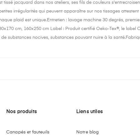
 tissé jacquard dans nos ateliers, ses fils de couleurs s'entrecroise
etites irrégularités qui peuvent apparaître sur nos tissages atteste
haque plaid est unique.Entretien : lavage machine 30 degrés, premi
30x170 cm, 160x250 cm Label : Produit certifié Oeko-Tex®, le label Oe
 de substances nocives, substances pouvant nuire à la santé.Fabriq
Nos produits
Liens utiles
Canapés et fauteuils
Notre blog