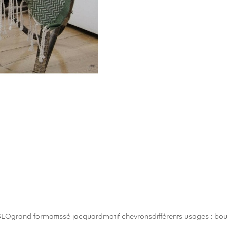
LOgrand formattissé jacquardmotif chevronsdifférents usages : bouti