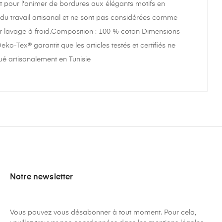
nt pour l'animer de bordures aux élégants motifs en
nt du travail artisanal et ne sont pas considérées comme
er lavage à froid.Composition : 100 % coton Dimensions
ko-Tex® garantit que les articles testés et certifiés ne
ué artisanalement en Tunisie
Notre newsletter
Vous pouvez vous désabonner à tout moment. Pour cela,