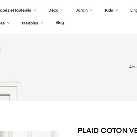
pés et fauteuils
Déco
Jardin
Kids
Lin
Blog
res
Meubles
Acc
PLAID COTON VE