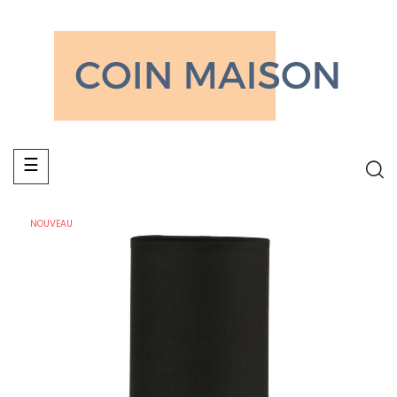
Basculer
☰
la
navigation
NOUVEAU