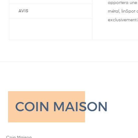
apportera une t
AVIS
métal, linSpot
exclusivement.
Coin Maison