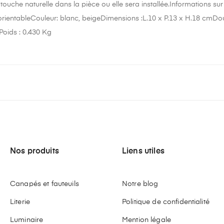
ouche naturelle dans la pièce ou elle sera installée.Informations sur
 orientableCouleur: blanc, beigeDimensions :L.10 x P.13 x H.18 cmDo
Poids : 0.430 Kg
Nos produits
Liens utiles
Canapés et fauteuils
Notre blog
Literie
Politique de confidentialité
Luminaire
Mention légale