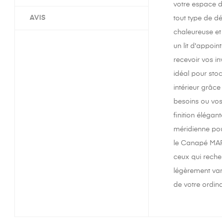
votre espace d
AVIS
tout type de d
chaleureuse et
un lit d'appoin
recevoir vos in
idéal pour sto
intérieur grâc
besoins ou vos
finition élégan
méridienne pou
le Canapé MARI
ceux qui recher
légèrement var
de votre ordin