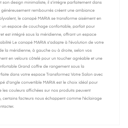
son design minimaliste, il s'intègre parfaitement dans
sins généreusement rembourrés créent une ambiance
Polyvalent, le canapé MARIA se transforme aisément en
btenir un espace de couchage confortable, parfait pour
ret est intégré sous la méridienne, offrant un espace
tabilité Le canapé MARIA s'adapte à l'évolution de votre
de la méridienne, à gauche ou à droite, selon vos
nt en velours côtelé pour un toucher agréable et une
 confortable Grand coffre de rangement sous la
arfaite dans votre espace Transformez Votre Salon avec
é d'angle convertible MARIA est le choix idéal pour
que les couleurs affichées sur nos produits peuvent
ion, certains facteurs nous échappent comme l'éclairage
ntacter.