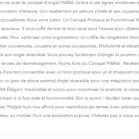
e vie avec le canapé d'angle MARIA. Grâce à ses lignes modernes et 
écoration intérieure. Son revêtement en velours côtelé et ses cous
 accueillante dans votre salon. Un Canapé Pratique et Fonctionnel 
t spacieux. Il vous suffit de tirer le tiroir situé sous l'assise pour o
vités. Pour optimiser votre organisation, un coffre de rangement disc
cker couvertures, coussins et autres accessoires. Modularité et Adap
e à son angle réversible. Vous pouvez facilement changer la position 
 envies de réaménagement. Points forts du Canapé MARIA : Revêteme
te Fonction convertible avec un tiroir pratique pour un lit d'appoint
r un gain de place optimal Angle réversible pour une intégration p
A Élégant, modulable et conçu pour maximiser la praticité, le canap
chent à la fois style et fonctionnalité. Bon à savoir : Veuillez noter 
ier. Malgré tous nos efforts pour reproduire les teintes avec précis
ateur ou mobile. Pour une évaluation précise, n'hésitez pas à nous co