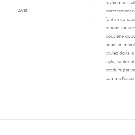
revêtements ul
AVIS
parfaitement d
font un canapé
repose sur une
bouclette appo
hauts en métal
voulez dans la
stylé, conforta
produits peuve
comme l'éclair