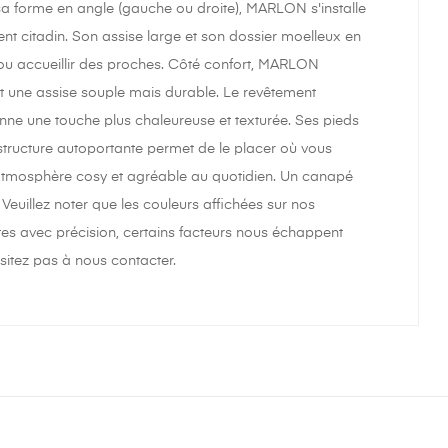
sa forme en angle (gauche ou droite), MARLON s'installe
t citadin. Son assise large et son dossier moelleux en
 ou accueillir des proches. Côté confort, MARLON
nt une assise souple mais durable. Le revêtement
onne une touche plus chaleureuse et texturée. Ses pieds
 structure autoportante permet de le placer où vous
 atmosphère cosy et agréable au quotidien. Un canapé
 Veuillez noter que les couleurs affichées sur nos
ntes avec précision, certains facteurs nous échappent
sitez pas à nous contacter.