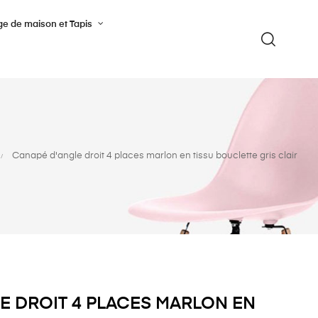
ge de maison et Tapis
Canapé d'angle droit 4 places marlon en tissu bouclette gris clair
E DROIT 4 PLACES MARLON EN