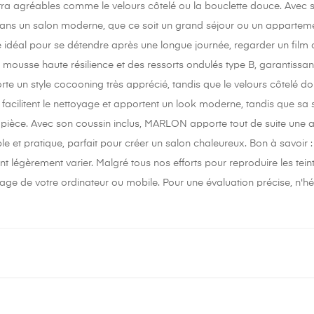
tra agréables comme le velours côtelé ou la bouclette douce. Avec 
ans un salon moderne, que ce soit un grand séjour ou un appartemen
 idéal pour se détendre après une longue journée, regarder un film
 mousse haute résilience et des ressorts ondulés type B, garantissa
rte un style cocooning très apprécié, tandis que le velours côtelé d
 facilitent le nettoyage et apportent un look moderne, tandis que sa
 pièce. Avec son coussin inclus, MARLON apporte tout de suite une
ble et pratique, parfait pour créer un salon chaleureux. Bon à savoir :
nt légèrement varier. Malgré tous nos efforts pour reproduire les tei
age de votre ordinateur ou mobile. Pour une évaluation précise, n'hé