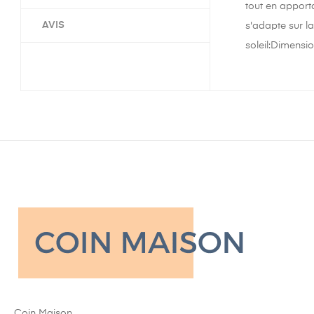
tout en apport
AVIS
s'adapte sur l
soleil:Dimensi
Coin Maison