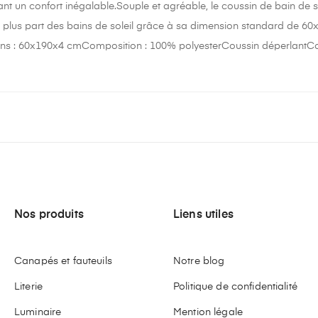
ant un confort inégalable.Souple et agréable, le coussin de bain de s
a plus part des bains de soleil grâce à sa dimension standard de 6
ons : 60x190x4 cmComposition : 100% polyesterCoussin déperlantCous
Nos produits
Liens utiles
Canapés et fauteuils
Notre blog
Literie
Politique de confidentialité
Luminaire
Mention légale