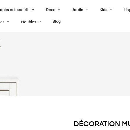
pés et fauteuils
Déco
Jardin
Kids
Lin
Blog
res
Meubles
DÉCORATION MU