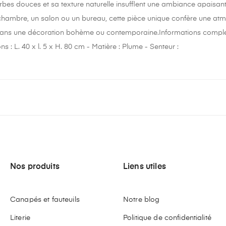
rbes douces et sa texture naturelle insufflent une ambiance apaisant
chambre, un salon ou un bureau, cette pièce unique confère une atmo
dans une décoration bohème ou contemporaine.Informations complém
 : L. 40 x l. 5 x H. 80 cm - Matière : Plume - Senteur :
Nos produits
Liens utiles
Canapés et fauteuils
Notre blog
Literie
Politique de confidentialité