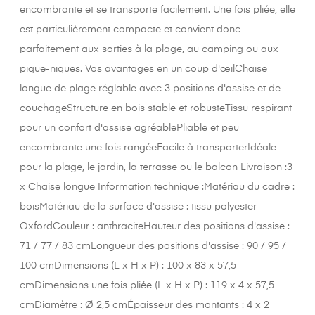
encombrante et se transporte facilement. Une fois pliée, elle
est particulièrement compacte et convient donc
parfaitement aux sorties à la plage, au camping ou aux
pique-niques. Vos avantages en un coup d'œilChaise
longue de plage réglable avec 3 positions d'assise et de
couchageStructure en bois stable et robusteTissu respirant
pour un confort d'assise agréablePliable et peu
encombrante une fois rangéeFacile à transporterIdéale
pour la plage, le jardin, la terrasse ou le balcon Livraison :3
x Chaise longue Information technique :Matériau du cadre :
boisMatériau de la surface d'assise : tissu polyester
OxfordCouleur : anthraciteHauteur des positions d'assise :
71 / 77 / 83 cmLongueur des positions d'assise : 90 / 95 /
100 cmDimensions (L x H x P) : 100 x 83 x 57,5
cmDimensions une fois pliée (L x H x P) : 119 x 4 x 57,5
cmDiamètre : Ø 2,5 cmÉpaisseur des montants : 4 x 2