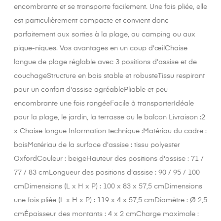
encombrante et se transporte facilement. Une fois pliée, elle
est particulièrement compacte et convient donc
parfaitement aux sorties à la plage, au camping ou aux
pique-niques. Vos avantages en un coup d'œilChaise
longue de plage réglable avec 3 positions d'assise et de
couchageStructure en bois stable et robusteTissu respirant
pour un confort d'assise agréablePliable et peu
encombrante une fois rangéeFacile à transporterIdéale
pour la plage, le jardin, la terrasse ou le balcon Livraison :2
x Chaise longue Information technique :Matériau du cadre :
boisMatériau de la surface d'assise : tissu polyester
OxfordCouleur : beigeHauteur des positions d'assise : 71 /
77 / 83 cmLongueur des positions d'assise : 90 / 95 / 100
cmDimensions (L x H x P) : 100 x 83 x 57,5 cmDimensions
une fois pliée (L x H x P) : 119 x 4 x 57,5 cmDiamètre : Ø 2,5
cmÉpaisseur des montants : 4 x 2 cmCharge maximale :