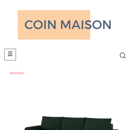
Basculer
☰
la
navigation
NOUVEAU