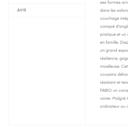
ses formes arr
AVIS
dans les salons
couchage intég
canapé d'angle
pratique et un 
en famille. Dis
un grand espac
résilience, gag
moelleuse. Cet
coussins déhous
résistant et te
FABIO un canap
varier. Malgré 
ordinateur ou 