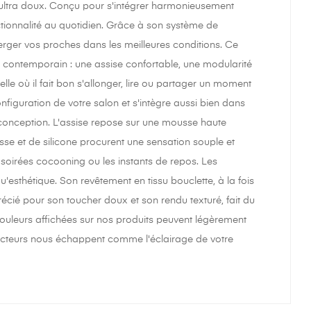
r ultra doux. Conçu pour s'intégrer harmonieusement
nctionnalité au quotidien. Grâce à son système de
erger vos proches dans les meilleures conditions. Ce
contemporain : une assise confortable, une modularité
lle où il fait bon s'allonger, lire ou partager un moment
nfiguration de votre salon et s'intègre aussi bien dans
conception. L'assise repose sur une mousse haute
sse et de silicone procurent une sensation souple et
soirées cocooning ou les instants de repos. Les
'esthétique. Son revêtement en tissu bouclette, à la fois
précié pour son toucher doux et son rendu texturé, fait du
couleurs affichées sur nos produits peuvent légèrement
s facteurs nous échappent comme l'éclairage de votre