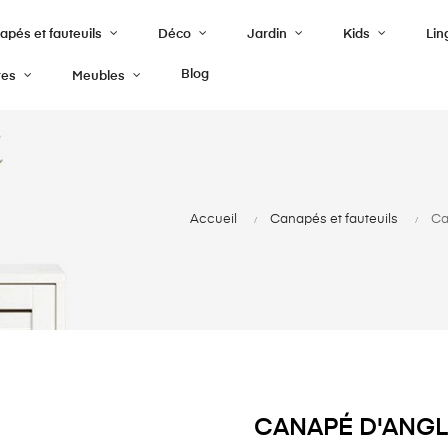
pés et fauteuils
Déco
Jardin
Kids
Lin
Blog
res
Meubles
Accueil
Canapés et fauteuils
Ca
CANAPÉ D'ANGL