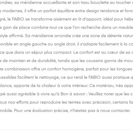
ondies, sa méridienne accueillante et son tissu bouclette au touche
 modernes, il offre un parfait équilibre entre design tendance et fo
ré, le FABIO se transforme aisément en lit d'appoint, idéal pour héb
 gain de place combine tout ce que l'on recherche dans un meuble 
style affirmé. Sa méridienne arrondie crée une zone de détente nature
ponible en angle gauche ou angle droit, il s'adapte facilement à la co
e que dans un séjour plus compact. Le confort est au cœur de sa 
e de maintien et de durabilité, tandis que les coussins garnis de mou
te combinaison offre un confort homogène, parfait pour les longues 
sables facilitent le nettoyage, ce qui rend le FABIO aussi pratique qu
ndance, apporte de la chaleur à votre intérieur. Ce matériau, très ap
é aussi agréable à vivre qu'à Bon à savoir : Veuillez noter que les 
tous nos efforts pour reproduire les teintes avec précision, certain
mobile. Pour une évaluation précise, n'hésitez pas à nous contacter.