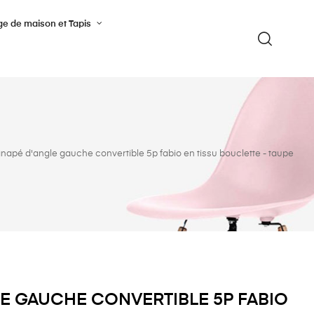
ge de maison et Tapis
napé d'angle gauche convertible 5p fabio en tissu bouclette - taupe
E GAUCHE CONVERTIBLE 5P FABIO