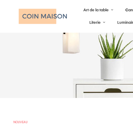
Art de la table
Cana
Literie
Luminai
NOUVEAU