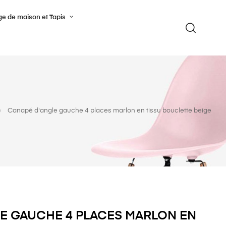
ge de maison et Tapis
Canapé d'angle gauche 4 places marlon en tissu bouclette beige
E GAUCHE 4 PLACES MARLON EN