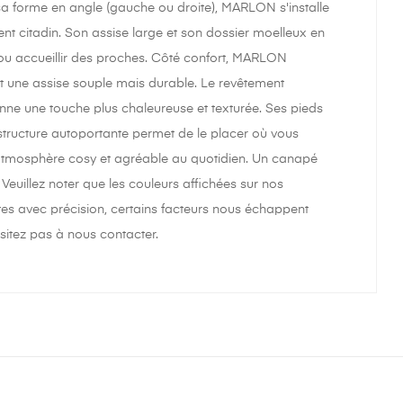
sa forme en angle (gauche ou droite), MARLON s'installe
t citadin. Son assise large et son dossier moelleux en
 ou accueillir des proches. Côté confort, MARLON
nt une assise souple mais durable. Le revêtement
onne une touche plus chaleureuse et texturée. Ses pieds
 structure autoportante permet de le placer où vous
 atmosphère cosy et agréable au quotidien. Un canapé
 Veuillez noter que les couleurs affichées sur nos
ntes avec précision, certains facteurs nous échappent
sitez pas à nous contacter.