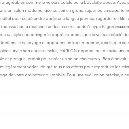
tra agréables comme le velours côtelé ou la bouclette douce. Avec 
ans un salon moderne, que ce soit un grand séjour ou un appartemen
 idéal pour se détendre après une longue journée, regarder un film
 mousse haute résilience et des ressorts ondulés type B, garantissa
rte un style cocooning très apprécié, tandis que le velours côtelé d
 facilitent le nettoyage et apportent un look moderne, tandis que sa
 pièce. Avec son coussin inclus, MARLON apporte tout de suite une
ble et pratique, parfait pour créer un salon chaleureux. Bon à savoir :
nt légèrement varier. Malgré tous nos efforts pour reproduire les tei
age de votre ordinateur ou mobile. Pour une évaluation précise, n'hé