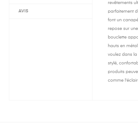
revêtements ul
AVIS
parfaitement d
font un canapé
repose sur une
bouclette appo
hauts en métal
voulez dans la
stylé, conforta
produits peuve
comme l'éclair