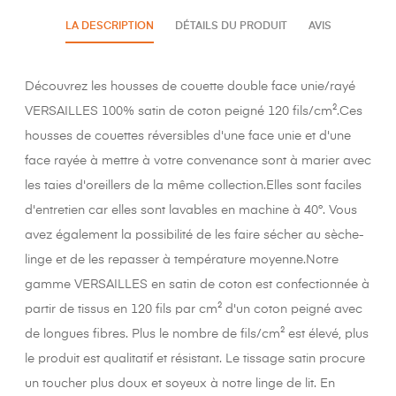
LA DESCRIPTION
DÉTAILS DU PRODUIT
AVIS
Découvrez les housses de couette double face unie/rayé
VERSAILLES 100% satin de coton peigné 120 fils/cm².Ces
housses de couettes réversibles d'une face unie et d'une
face rayée à mettre à votre convenance sont à marier avec
les taies d'oreillers de la même collection.Elles sont faciles
d'entretien car elles sont lavables en machine à 40°. Vous
avez également la possibilité de les faire sécher au sèche-
linge et de les repasser à température moyenne.Notre
gamme VERSAILLES en satin de coton est confectionnée à
partir de tissus en 120 fils par cm² d'un coton peigné avec
de longues fibres. Plus le nombre de fils/cm² est élevé, plus
le produit est qualitatif et résistant. Le tissage satin procure
un toucher plus doux et soyeux à notre linge de lit. En