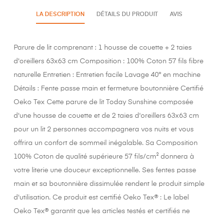
LA DESCRIPTION
DÉTAILS DU PRODUIT
AVIS
Parure de lit comprenant : 1 housse de couette + 2 taies
d'oreillers 63x63 cm Composition : 100% Coton 57 fils fibre
naturelle Entretien : Entretien facile Lavage 40° en machine
Détails : Fente passe main et fermeture boutonnière Certifié
Oeko Tex Cette parure de lit Today Sunshine composée
d'une housse de couette et de 2 taies d'oreillers 63x63 cm
pour un lit 2 personnes accompagnera vos nuits et vous
offrira un confort de sommeil inégalable. Sa Composition
100% Coton de qualité supérieure 57 fils/cm² donnera à
votre literie une douceur exceptionnelle. Ses fentes passe
main et sa boutonnière dissimulée rendent le produit simple
d'utilisation. Ce produit est certifié Oeko Tex® : Le label
Oeko Tex® garantit que les articles testés et certifiés ne