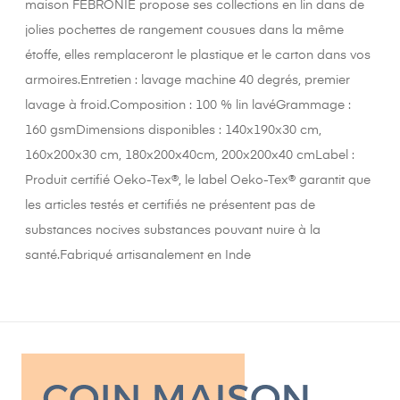
maison FEBRONIE propose ses collections en lin dans de
jolies pochettes de rangement cousues dans la même
étoffe, elles remplaceront le plastique et le carton dans vos
armoires.Entretien : lavage machine 40 degrés, premier
lavage à froid.Composition : 100 % lin lavéGrammage :
160 gsmDimensions disponibles : 140x190x30 cm,
160x200x30 cm, 180x200x40cm, 200x200x40 cmLabel :
Produit certifié Oeko-Tex®, le label Oeko-Tex® garantit que
les articles testés et certifiés ne présentent pas de
substances nocives substances pouvant nuire à la
santé.Fabriqué artisanalement en Inde