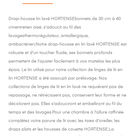
Drap-housse lin lavé HORTENSEbonnets de 30 cm à 40
cmentretien aisé, s'adoucit au fil des
lavagesthermorégulateur, antiallergique,
antibactérien.Notre drap-housse en lin lavé HORTENSE est
robuste et d'un toucher fluide, ses bonnets profonds
permettent de l'ajuster facilement à vos matelas les plus
épais. Le lin utilisé pour notre collection de linges de lit en
lin HORTENSE a été assoupli par prélavage. Nos
collections de linges de lit en lin lavé ne requièrent pas de
repassage, ne rétrécissent pas, conservent leur forme et ne
décolorent pas. Elles s'adouciront et embelliront au fil du
temps et des lavages.Pour une chambre à l'allure raffinée
complétez votre parure de lit avec les taies d'oreiller, les
draps plats et les housses de couette HORTENSE.La