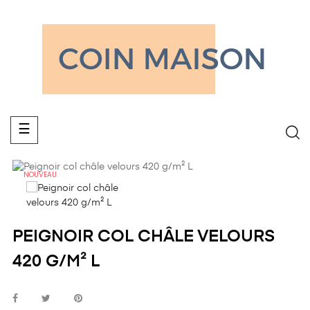
Basculer
☰
la
navigation
NOUVEAU
PEIGNOIR COL CHÂLE VELOURS
420 G/M² L