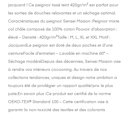
jacquard ! Ce peignoir tissé teint 420gr/m² est parfait pour
les sorties de douches relaxantes et un séchage optimal.
Caractéristiques du peignoir Sensei Maison :Peignoir mixte
col châle composé de 100% coton Pouvoir d'absorption :
élevé – Densité : 420gr/m²Taille : M, L, XL et XXL Motif :
JacquardLe peignoir est doté de deux poches et d'une
ceintureFacile d'entretien – Lavable en machine 60° –
Séchage modéréDepuis des décennies, Sensei Maison vise
à rendre vos intérieurs cocooning. Au travers de nos
collections tendances, uniques et design notre ambition a
toujours été de privilégier un rapport qualité/prix le plus
juste.En savoir plus :Ce produit est certifié de la norme
OEKO-TEX® Standard 100 – Cette certification vise à
garantir la non-toxicité des textiles et des colorants