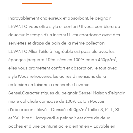
Incroyablement chaleureux et absorbant, le peignoir
LEVANTO vous offre style et confort ! Il vous comblera de
douceur le temps d'un instant ! Il est coordonné avec des
serviettes et draps de bain de la même collection
LEVANTO.Allier l'utile à l'agréable est possible avec les
éponges jacquard ! Réalisées en 100% coton 450gr/m²,
elles vous promettent confort et absorption, le tout avec
style !Vous retrouverez les autres dimensions de la
collection en faisant la recherche Levanto
Sensei.Caractéristiques du peignoir Sensei Maison :Peignoir
mixte col châle composé de 100% coton Pouvoir
d'absorption : élevé – Densité : 450gr/m²Taille : S, M, L, XL
et XXL Motif : JacquardLe peignoir est doté de deux
poches et d'une ceintureFacile d'entretien – Lavable en