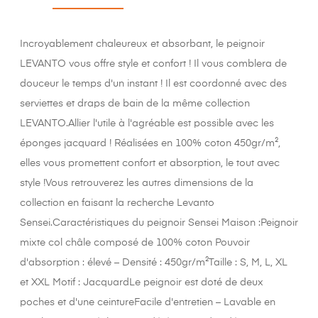
Incroyablement chaleureux et absorbant, le peignoir
LEVANTO vous offre style et confort ! Il vous comblera de
douceur le temps d'un instant ! Il est coordonné avec des
serviettes et draps de bain de la même collection
LEVANTO.Allier l'utile à l'agréable est possible avec les
éponges jacquard ! Réalisées en 100% coton 450gr/m²,
elles vous promettent confort et absorption, le tout avec
style !Vous retrouverez les autres dimensions de la
collection en faisant la recherche Levanto
Sensei.Caractéristiques du peignoir Sensei Maison :Peignoir
mixte col châle composé de 100% coton Pouvoir
d'absorption : élevé – Densité : 450gr/m²Taille : S, M, L, XL
et XXL Motif : JacquardLe peignoir est doté de deux
poches et d'une ceintureFacile d'entretien – Lavable en