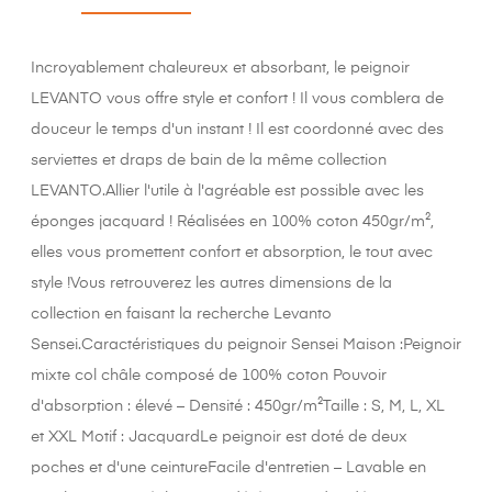
Incroyablement chaleureux et absorbant, le peignoir
LEVANTO vous offre style et confort ! Il vous comblera de
douceur le temps d'un instant ! Il est coordonné avec des
serviettes et draps de bain de la même collection
LEVANTO.Allier l'utile à l'agréable est possible avec les
éponges jacquard ! Réalisées en 100% coton 450gr/m²,
elles vous promettent confort et absorption, le tout avec
style !Vous retrouverez les autres dimensions de la
collection en faisant la recherche Levanto
Sensei.Caractéristiques du peignoir Sensei Maison :Peignoir
mixte col châle composé de 100% coton Pouvoir
d'absorption : élevé – Densité : 450gr/m²Taille : S, M, L, XL
et XXL Motif : JacquardLe peignoir est doté de deux
poches et d'une ceintureFacile d'entretien – Lavable en