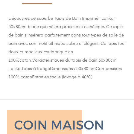
Découvrez ce superbe Tapis de Bain Imprimé ''Latika''
50x80cm blanc qui mêlera praticité et esthétique. Ce tapis
de bain s'insérera parfaitement dans tout types de salle de
bain avec son motif ethnique sobre et élégant. Ce tapis tout
doux et moelleux est fabriqué en
100%coton.Caractéristiques du tapis de bain 50x80cm
Latika:Tapis à frangeDimensions : 50x80 cmComposition:
100% cotonEntretien facile (lavage à 40°C)