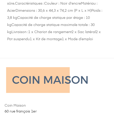
sûre.Caractéristiques :Couleur : Noir d'encreMatériau :
AcierDimensions : 30,6 x 44,3 x 74,2 cm (P x L x H)Poids :
3,8 kgCapacité de charge statique par étage : 10
kgCapacité de charge statique maximale totale : 30
kgLivraison :1 x Chariot de rangement2 x Sac latéral2 x
Pot suspendu1 x Kit de montage1 x Mode d’emploi
Coin Maison
60 rue françois 1er