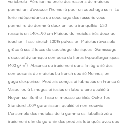
vertébrale- Aération naturelle des ressorts du matelas
permettant d’évacuer l’humidité pour un couchage sain- La
forte indépendance de couchage des ressorts vous
permettra de dormir à deux en toute tranquillité- 520
ressorts en 140x190 cm Plateau du matelas très doux au
toucher- Tissu stretch 100% polyester- Matelas réversible
grâce à ses 2 faces de couchage identiques- Garnissage
d’accueil dynamique composé de fibres hypoallergéniques
(400 g/m²)- Absence de traitement dans l’intégralité des
composants du matelas La french qualité Merinos, un
gage d’expertise- Produits conçus et fabriqués en France à
Vesoul ou à Limoges et testés en laboratoire qualité à
Noyen-sur-Sarthe- Tissu et mousse certifiés Oeko-Tex
Standard 100® garantissant qualité et non-nocivité-
L'ensemble des matelas de la gamme est labellisé zéro-
traitement afin de garantir des produits fabriqués avec des