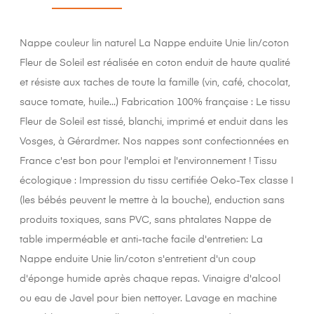
Nappe couleur lin naturel La Nappe enduite Unie lin/coton
Fleur de Soleil est réalisée en coton enduit de haute qualité
et résiste aux taches de toute la famille (vin, café, chocolat,
sauce tomate, huile...) Fabrication 100% française : Le tissu
Fleur de Soleil est tissé, blanchi, imprimé et enduit dans les
Vosges, à Gérardmer. Nos nappes sont confectionnées en
France c'est bon pour l'emploi et l'environnement ! Tissu
écologique : Impression du tissu certifiée Oeko-Tex classe I
(les bébés peuvent le mettre à la bouche), enduction sans
produits toxiques, sans PVC, sans phtalates Nappe de
table imperméable et anti-tache facile d'entretien: La
Nappe enduite Unie lin/coton s'entretient d'un coup
d'éponge humide après chaque repas. Vinaigre d'alcool
ou eau de Javel pour bien nettoyer. Lavage en machine