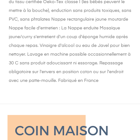
du tissu certifiée Oeko-Tex classe I (les bébés peuvent le
mettre à la bouche), enduction sans produits toxiques, sans
PVC, sans phtalates Nappe rectangulaire jaune moutarde
Nappe facile d'entretien : La Nappe enduite Mosaïque
jaune/curry s'entretient d'un coup d'éponge humide après
chaque repas. Vinaigre d'alcool ou eau de Javel pour bien
nettoyer. Lavage en machine possible occasionnellement à
30 C sans produit adoucissant ni essorage. Repassage
obligatoire sur l'envers en position coton ou sur l'endroit
avec une patte-mouille. Fabriqué en France