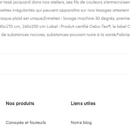
 tissé jacquard dans nos ateliers, ses fils de couleurs s'entrecroise
etites irrégularités qui peuvent apparaître sur nos tissages atteste
haque plaid est unique.Entretien : lavage machine 30 degrés, premi
30x170 cm, 160x250 cm Label : Produit certifié Oeko-Tex®, le label Oe
 de substances nocives, substances pouvant nuire à la santé.Fabriq
Nos produits
Liens utiles
Canapés et fauteuils
Notre blog