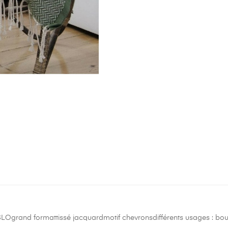
LOgrand formattissé jacquardmotif chevronsdifférents usages : bouti