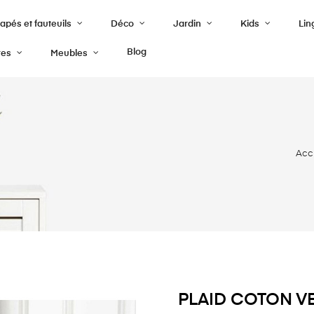
pés et fauteuils
Déco
Jardin
Kids
Lin
Blog
res
Meubles
Acc
PLAID COTON VE