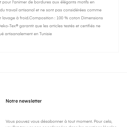
nt pour l'animer de bordures aux élégants motifs en
nt du travail artisanal et ne sont pas considérées comme
er lavage à froid.Composition : 100 % coton Dimensions
ko-Tex® garantit que les articles testés et certifiés ne
ué artisanalement en Tunisie
Notre newsletter
Vous pouvez vous désabonner à tout moment. Pour cela,