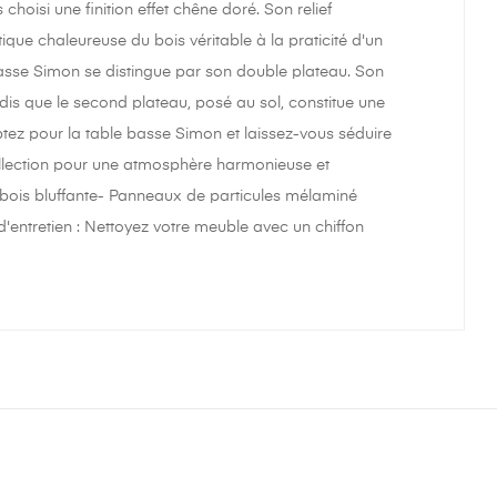
choisi une finition effet chêne doré. Son relief
tique chaleureuse du bois véritable à la praticité d'un
 basse Simon se distingue par son double plateau. Son
dis que le second plateau, posé au sol, constitue une
tez pour la table basse Simon et laissez-vous séduire
collection pour une atmosphère harmonieuse et
e bois bluffante- Panneaux de particules mélaminé
'entretien : Nettoyez votre meuble avec un chiffon