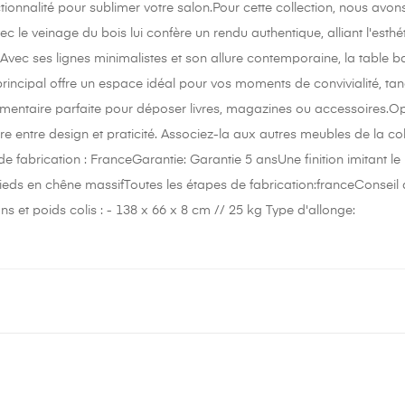
ctionnalité pour sublimer votre salon.Pour cette collection, nous avons 
c le veinage du bois lui confère un rendu authentique, alliant l'esthé
le.Avec ses lignes minimalistes et son allure contemporaine, la table
principal offre un espace idéal pour vos moments de convivialité, tan
mentaire parfaite pour déposer livres, magazines ou accessoires.Op
bre entre design et praticité. Associez-la aux autres meubles de la 
de fabrication : FranceGarantie: Garantie 5 ansUne finition imitant l
eds en chêne massifToutes les étapes de fabrication:franceConseil d
s et poids colis : - 138 x 66 x 8 cm // 25 kg Type d'allonge: