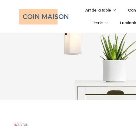
Art de la table
Cana
Literie
Luminai
NOUVEAU