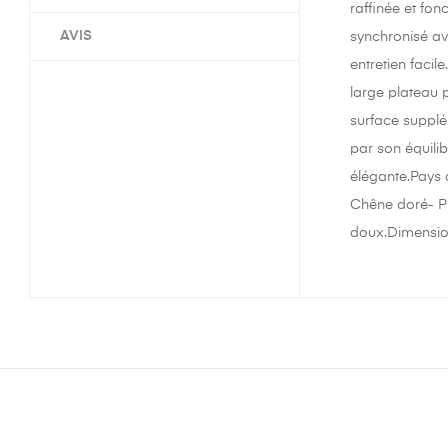
raffinée et fon
AVIS
synchronisé ave
entretien faci
large plateau 
surface supplé
par son équili
élégante.Pays 
Chêne doré- Pi
doux.Dimension