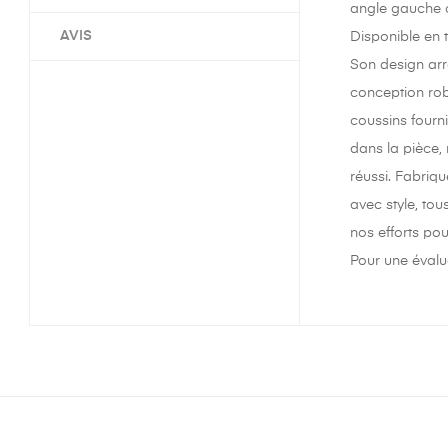
angle gauche ou
AVIS
Disponible en 
Son design arr
conception rob
coussins fourni
dans la pièce,
réussi. Fabriqu
avec style, tou
nos efforts po
Pour une évalua