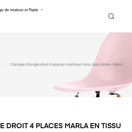
ge de maison et Tapis
s
Canapé d'angle droit 4 places marla en tissu bouclette - blanc
 DROIT 4 PLACES MARLA EN TISSU