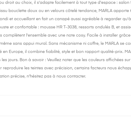
 droit au choix, il s'adapte facilement à tout type d'espace : salon
tissu bouclette doux ou en velours côtelé tendance, MARLA apporte to
ondi et accueillant en fait un canapé aussi agréable à regarder qu'à 
uste et confortable : mousse HR T-3038, ressorts ondulés B, et assi
s complètent l'ensemble avec une note cosy. Facile à installer grâce 
 même sans appui mural. Sans mécanisme ni coffre, le MARLA se concent
é en Europe, il combine fiabilité, style et bon rapport qualité-prix. M
s les jours. Bon à savoir : Veuillez noter que les couleurs affichées 
ur reproduire les teintes avec précision, certains facteurs nous éch
tion précise, n'hésitez pas à nous contacter.