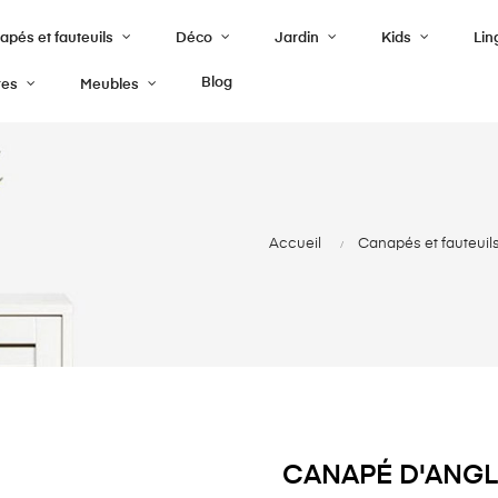
pés et fauteuils
Déco
Jardin
Kids
Lin
Blog
res
Meubles
Accueil
Canapés et fauteuil
CANAPÉ D'ANGLE