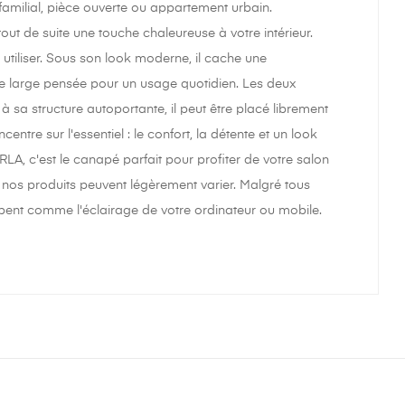
 familial, pièce ouverte ou appartement urbain.
ut de suite une touche chaleureuse à votre intérieur.
utiliser. Sous son look moderne, il cache une
se large pensée pour un usage quotidien. Les deux
à sa structure autoportante, il peut être placé librement
re sur l'essentiel : le confort, la détente et un look
ARLA, c'est le canapé parfait pour profiter de votre salon
sur nos produits peuvent légèrement varier. Malgré tous
appent comme l'éclairage de votre ordinateur ou mobile.