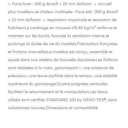
:– Face hiver : 300 g Airsoft + 20 mm Airfoam → accueil
plus moelleux et chaleur maîtrisée– Face été : 300 g Airsoft
+ 10 mm Airfoam → respiration maximale et sensation de
fraîcheurLe carénage en mousse HR 45 kg/m³ renforce le
maintien sur les bords, favorise la ventilation interne et
prolonge la durée de vie du matelas.Fabrication française
et finitions manuellesLe matelas est conçu, assemblé et
ajusté dans nos ateliers de Nouvelle-Aquitaine.Les finitions
sont réalisées à la main, garantissant :– une artisanat de
précision,– une tenue parfaite dans le temps,– une stabilité
supérieure du garnissage.Quatre poignées verticales
facilitent le retournement et la manipulation.Les tissus
utilisés sont certifiés STANDARD 100 by OEKO-TEX®, sans
substances nocives.Dimensions et compatibilité