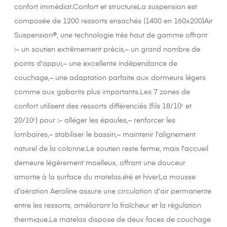
confort immédiat.Confort et structureLa suspension est
composée de 1200 ressorts ensachés (1400 en 160x200)Air
Suspension®, une technologie très haut de gamme offrant
:– un soutien extrêmement précis,– un grand nombre de
points d'appui,– une excellente indépendance de
couchage,– une adaptation parfaite aux dormeurs légers
comme aux gabarits plus importants.Les 7 zones de
confort utilisent des ressorts différenciés (fils 18/10ᵉ et
20/10ᵉ) pour :– alléger les épaules,– renforcer les
lombaires,– stabiliser le bassin,– maintenir l'alignement
naturel de la colonne.Le soutien reste ferme, mais l'accueil
demeure légèrement moelleux, offrant une douceur
amortie à la surface du matelas.été et hiverLa mousse
d'aération Aeroline assure une circulation d'air permanente
entre les ressorts, améliorant la fraîcheur et la régulation
thermique.Le matelas dispose de deux faces de couchage