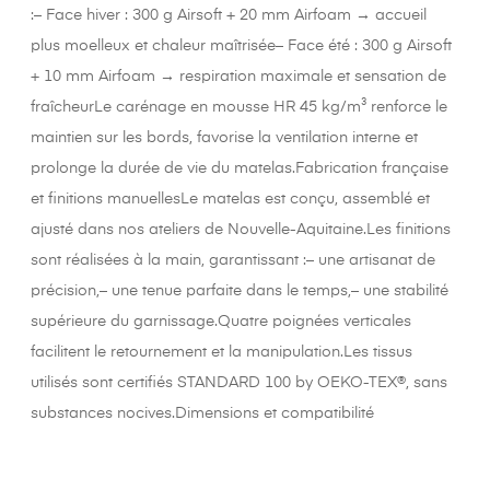
:– Face hiver : 300 g Airsoft + 20 mm Airfoam → accueil
plus moelleux et chaleur maîtrisée– Face été : 300 g Airsoft
+ 10 mm Airfoam → respiration maximale et sensation de
fraîcheurLe carénage en mousse HR 45 kg/m³ renforce le
maintien sur les bords, favorise la ventilation interne et
prolonge la durée de vie du matelas.Fabrication française
et finitions manuellesLe matelas est conçu, assemblé et
ajusté dans nos ateliers de Nouvelle-Aquitaine.Les finitions
sont réalisées à la main, garantissant :– une artisanat de
précision,– une tenue parfaite dans le temps,– une stabilité
supérieure du garnissage.Quatre poignées verticales
facilitent le retournement et la manipulation.Les tissus
utilisés sont certifiés STANDARD 100 by OEKO-TEX®, sans
substances nocives.Dimensions et compatibilité