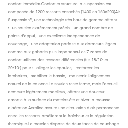
confort immédiat.Confort et structureLa suspension est
composée de 1200 ressorts ensachés (1400 en 160x200)Air
Suspension®, une technologie très haut de gamme offrant
:– un soutien extrêmement précis,– un grand nombre de
points d'appui,– une excellente indépendance de
couchage,– une adaptation parfaite aux dormeurs légers
comme aux gabarits plus importants.Les 7 zones de
confort utilisent des ressorts différenciés (fils 18/10ᵉ et
20/10ᵉ) pour :– alléger les épaules,– renforcer les
lombaires,– stabiliser le bassin,– maintenir l'alignement
naturel de la colonne.Le soutien reste ferme, mais l'accueil
demeure légèrement moelleux, offrant une douceur
amortie à la surface du matelas.été et hiverLa mousse
d'aération Aeroline assure une circulation d'air permanente
entre les ressorts, améliorant la fraîcheur et la régulation
thermique.Le matelas dispose de deux faces de couchage