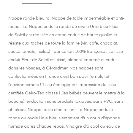
Nappe ronde bleu roi Nappe de table imperméable et anti-
tache : La Nappe enduite ronde ou ovale Unie bleu Fleur
de Soleil est réalisée en coton enduit de haute qualité et
résiste aux taches de toute la famille (vin, café, chocolat,
sauce tomate, huile...) Fabrication 100% française : Le tissu
enduit Fleur de Soleil est tissé, blanchi, imprimé et enduit
dans les Vosges, à Gérardmer. Nos nappes sont
confectionnées en France c'est bon pour l'emploi et
l'environnement ! Tissu écologique : Impression du tissu
certifiée Oeko-Tex classe I (les bébés peuvent le mettre à la
bouche), enduction sans produits toxiques, sans PVC, sans
phtalates Nappe facile d'entretien : La Nappe enduite
ronde ou ovale Unie bleu s'entretient d'un coup d'éponge
humide après chaque repas. Vinaigre d'alcool ou eau de