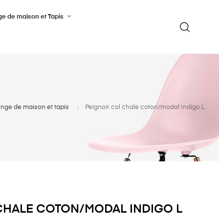
ge de maison et Tapis
inge de maison et tapis
Peignoir col chale coton/modal Indigo L
CHALE COTON/MODAL INDIGO L