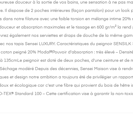
ureuse douceur à la sortie de vos bains, une sensation à ne pas man
e. Il dispose de 2 poches intérieures (façon pantalon) pour un look pl
its dans notre filature avec une faible torsion en mélange intime 20
ouceur et absorption maximales et le tissage en 600 gr/m² la rend plu
uvrez également nos serviettes et draps de douche de la même gam
c nos tapis Sensei LUXURY. Caractéristiques du peignoir SENSILK 
ton peigné 20% Modal®Pouvoir d'absorption : très élevé – Densité : 
à 135cmLe peignoir est doté de deux poches, d'une ceinture et de m
Séchage modéré Depuis des décennies, Sensei Maison vise à rendre v
ues et design notre ambition a toujours été de privilégier un rapport 
oux et écologique car c'est une fibre qui provient du bois de hêtre is
EX® Standard 100 – Cette certification vise à garantir la non-toxici