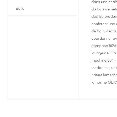
dans une chale
AVIS
du bois de hêtr
des fils produ
confèrent une d
de bain, déco
coordonner ave
composé 80% co
lavage de 115 
machine 60° – 
tendances, uniq
naturellement d
la norme OEKO-T