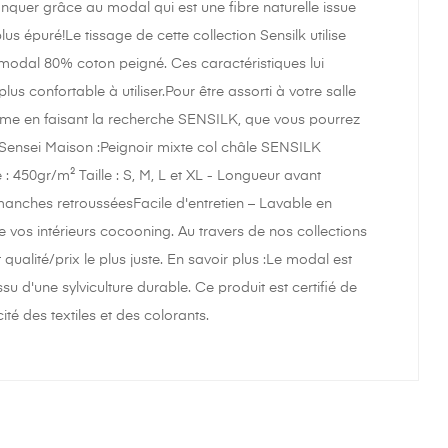
quer grâce au modal qui est une fibre naturelle issue
us épuré!Le tissage de cette collection Sensilk utilise
% modal 80% coton peigné. Ces caractéristiques lui
s confortable à utiliser.Pour être assorti à votre salle
me en faisant la recherche SENSILK, que vous pourrez
Sensei Maison :Peignoir mixte col châle SENSILK
450gr/m² Taille : S, M, L et XL - Longueur avant
anches retrousséesFacile d'entretien – Lavable en
os intérieurs cocooning. Au travers de nos collections
qualité/prix le plus juste. En savoir plus :Le modal est
su d'une sylviculture durable. Ce produit est certifié de
té des textiles et des colorants.