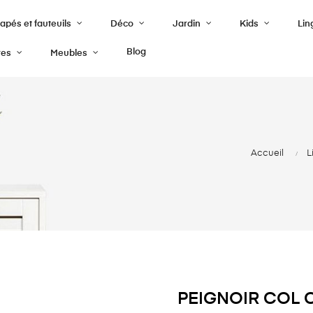
pés et fauteuils
Déco
Jardin
Kids
Lin
Blog
res
Meubles
Accueil
L
PEIGNOIR COL 