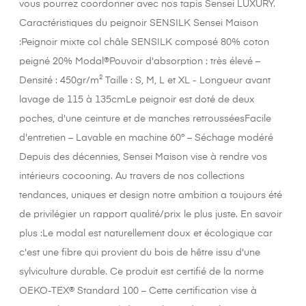
vous pourrez coordonner avec nos tapis Sensei LUXURY.
Caractéristiques du peignoir SENSILK Sensei Maison
:Peignoir mixte col châle SENSILK composé 80% coton
peigné 20% Modal®Pouvoir d'absorption : très élevé –
Densité : 450gr/m² Taille : S, M, L et XL - Longueur avant
lavage de 115 à 135cmLe peignoir est doté de deux
poches, d'une ceinture et de manches retrousséesFacile
d'entretien – Lavable en machine 60° – Séchage modéré
Depuis des décennies, Sensei Maison vise à rendre vos
intérieurs cocooning. Au travers de nos collections
tendances, uniques et design notre ambition a toujours été
de privilégier un rapport qualité/prix le plus juste. En savoir
plus :Le modal est naturellement doux et écologique car
c'est une fibre qui provient du bois de hêtre issu d'une
sylviculture durable. Ce produit est certifié de la norme
OEKO-TEX® Standard 100 – Cette certification vise à