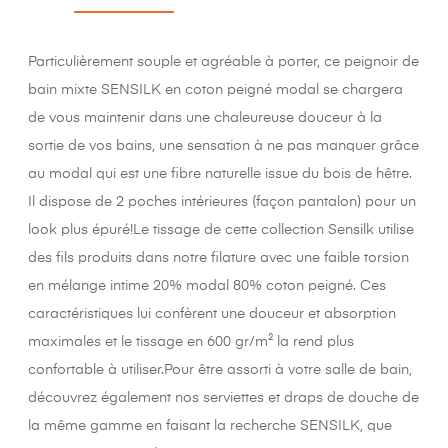
Particulièrement souple et agréable à porter, ce peignoir de
bain mixte SENSILK en coton peigné modal se chargera
de vous maintenir dans une chaleureuse douceur à la
sortie de vos bains, une sensation à ne pas manquer grâce
au modal qui est une fibre naturelle issue du bois de hêtre.
Il dispose de 2 poches intérieures (façon pantalon) pour un
look plus épuré!Le tissage de cette collection Sensilk utilise
des fils produits dans notre filature avec une faible torsion
en mélange intime 20% modal 80% coton peigné. Ces
caractéristiques lui confèrent une douceur et absorption
maximales et le tissage en 600 gr/m² la rend plus
confortable à utiliser.Pour être assorti à votre salle de bain,
découvrez également nos serviettes et draps de douche de
la même gamme en faisant la recherche SENSILK, que