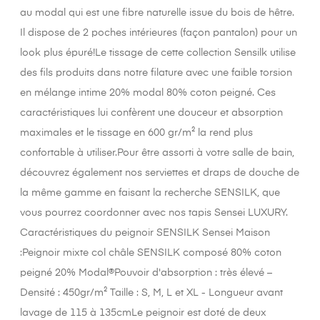
au modal qui est une fibre naturelle issue du bois de hêtre.
Il dispose de 2 poches intérieures (façon pantalon) pour un
look plus épuré!Le tissage de cette collection Sensilk utilise
des fils produits dans notre filature avec une faible torsion
en mélange intime 20% modal 80% coton peigné. Ces
caractéristiques lui confèrent une douceur et absorption
maximales et le tissage en 600 gr/m² la rend plus
confortable à utiliser.Pour être assorti à votre salle de bain,
découvrez également nos serviettes et draps de douche de
la même gamme en faisant la recherche SENSILK, que
vous pourrez coordonner avec nos tapis Sensei LUXURY.
Caractéristiques du peignoir SENSILK Sensei Maison
:Peignoir mixte col châle SENSILK composé 80% coton
peigné 20% Modal®Pouvoir d'absorption : très élevé –
Densité : 450gr/m² Taille : S, M, L et XL - Longueur avant
lavage de 115 à 135cmLe peignoir est doté de deux