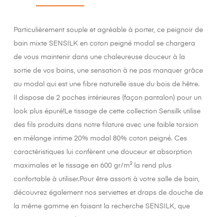
Particulièrement souple et agréable à porter, ce peignoir de
bain mixte SENSILK en coton peigné modal se chargera
de vous maintenir dans une chaleureuse douceur à la
sortie de vos bains, une sensation à ne pas manquer grâce
au modal qui est une fibre naturelle issue du bois de hêtre.
Il dispose de 2 poches intérieures (façon pantalon) pour un
look plus épuré!Le tissage de cette collection Sensilk utilise
des fils produits dans notre filature avec une faible torsion
en mélange intime 20% modal 80% coton peigné. Ces
caractéristiques lui confèrent une douceur et absorption
maximales et le tissage en 600 gr/m² la rend plus
confortable à utiliser.Pour être assorti à votre salle de bain,
découvrez également nos serviettes et draps de douche de
la même gamme en faisant la recherche SENSILK, que