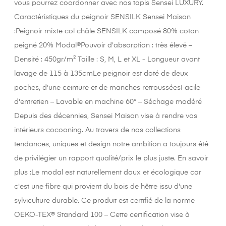
vous pourrez coordonner avec nos tapis Sensei LUXURY.
Caractéristiques du peignoir SENSILK Sensei Maison
:Peignoir mixte col châle SENSILK composé 80% coton
peigné 20% Modal®Pouvoir d'absorption : très élevé –
Densité : 450gr/m² Taille : S, M, L et XL - Longueur avant
lavage de 115 à 135cmLe peignoir est doté de deux
poches, d'une ceinture et de manches retrousséesFacile
d'entretien – Lavable en machine 60° – Séchage modéré
Depuis des décennies, Sensei Maison vise à rendre vos
intérieurs cocooning. Au travers de nos collections
tendances, uniques et design notre ambition a toujours été
de privilégier un rapport qualité/prix le plus juste. En savoir
plus :Le modal est naturellement doux et écologique car
c'est une fibre qui provient du bois de hêtre issu d'une
sylviculture durable. Ce produit est certifié de la norme
OEKO-TEX® Standard 100 – Cette certification vise à