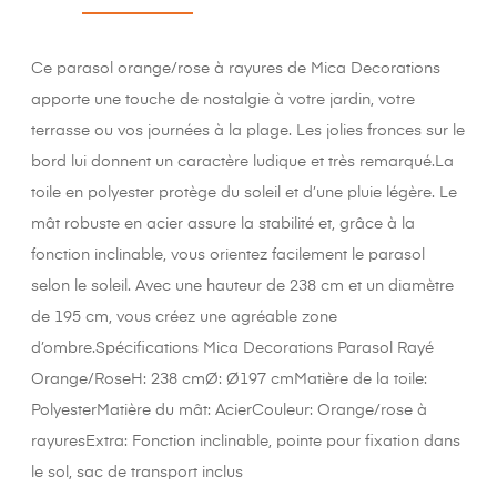
Ce parasol orange/rose à rayures de Mica Decorations
apporte une touche de nostalgie à votre jardin, votre
terrasse ou vos journées à la plage. Les jolies fronces sur le
bord lui donnent un caractère ludique et très remarqué.La
toile en polyester protège du soleil et d’une pluie légère. Le
mât robuste en acier assure la stabilité et, grâce à la
fonction inclinable, vous orientez facilement le parasol
selon le soleil. Avec une hauteur de 238 cm et un diamètre
de 195 cm, vous créez une agréable zone
d’ombre.Spécifications Mica Decorations Parasol Rayé
Orange/RoseH: 238 cmØ: Ø197 cmMatière de la toile:
PolyesterMatière du mât: AcierCouleur: Orange/rose à
rayuresExtra: Fonction inclinable, pointe pour fixation dans
le sol, sac de transport inclus