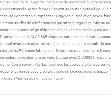
en tissu texturé 3D apporte une touche de modernité à votre espace d
elle exceptionnelle Assise ferme : Garantit un soutien optimal pour un
longévité Fabrication européenne : Gage de qualité et de savoir-fai
D, créant un effet de relief captivant qui attire le regard et invite au
étendre ou comme siège d'appoint lors de vos réceptions. Avec ses
41 cm de hauteur), CLARISSE s'adapte parfaitement à tous les espa
re pouf avec votre décoration intérieure. La structure en bois de peu
 durabilité. Fièrement fabriqué en Europe, ce pouf incarne l'alliance
tre salon, votre chambre ou votre bureau avec CLARISSE, le pouf qui a
erne. Bon à savoir : Veuillez noter que les couleurs affichées sur n
eproduire les teintes avec précision, certains facteurs nous échappe
précise, n'hésitez pas à nous contacter.