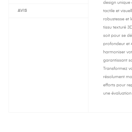
design unique 
AVIS
tactile et visu
robustesse et 
tissu texturé 3
soit pour se d
profondeur et 
harmoniser vot
garantissant sa
Transformez vo
résolument mod
efforts pour r
une évaluation 