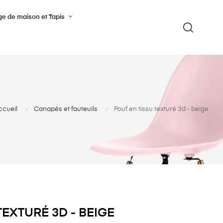
ge de maison et Tapis
ccueil
Canapés et fauteuils
Pouf en tissu texturé 3d - beige
TEXTURÉ 3D - BEIGE