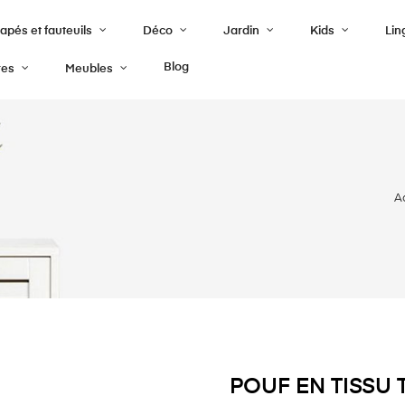
pés et fauteuils
Déco
Jardin
Kids
Lin
Blog
res
Meubles
A
POUF EN TISSU 