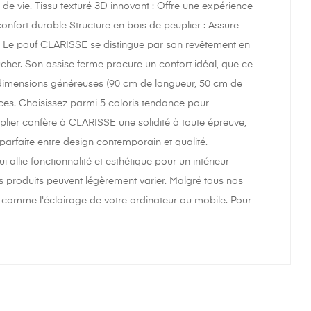
e vie. Tissu texturé 3D innovant : Offre une expérience
 confort durable Structure en bois de peuplier : Assure
re Le pouf CLARISSE se distingue par son revêtement en
 toucher. Son assise ferme procure un confort idéal, que ce
 dimensions généreuses (90 cm de longueur, 50 cm de
ces. Choisissez parmi 5 coloris tendance pour
plier confère à CLARISSE une solidité à toute épreuve,
 parfaite entre design contemporain et qualité.
llie fonctionnalité et esthétique pour un intérieur
os produits peuvent légèrement varier. Malgré tous nos
nt comme l'éclairage de votre ordinateur ou mobile. Pour